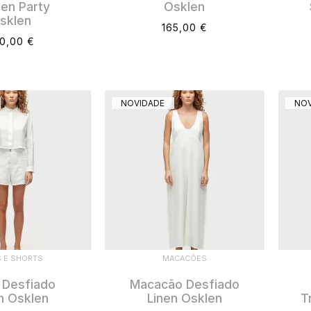
en Party
Osklen
sklen
165,00 €
0,00 €
NOVIDADE
NOV
S E SHORTS
MACACÕES
 Desfiado
Macacão Desfiado
n Osklen
Linen Osklen
T