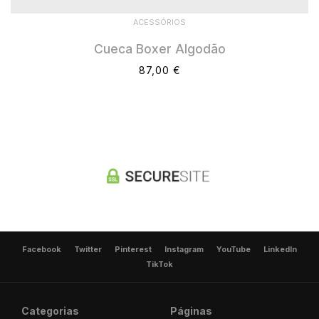
ACESSÓRIOS
Cueca Boxer Algodão
87,00 €
Facebook
Twitter
Pinterest
Instagram
YouTube
LinkedIn
TikTok
Categorias
Páginas