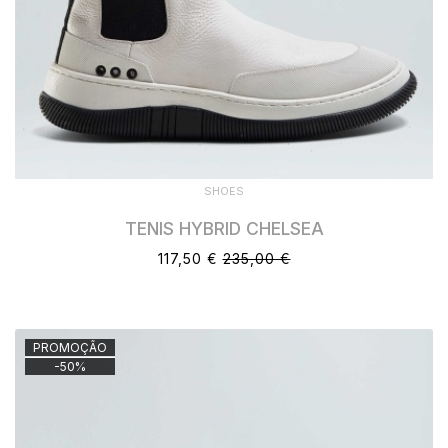
SHOES
TENIS HYBRID CHELSEA
117,50 €
235,00 €
PROMOÇÃO
-
50
%