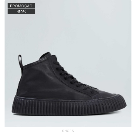
PROMOÇÃO
-
50
%
SHOES