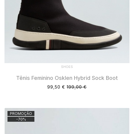
SHOES
Tênis Feminino Osklen Hybrid Sock Boot
99,50 €
199,00 €
PROMOÇÃO
-
70
%