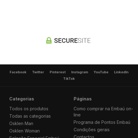
Facebook
Twitter
Pinterest
Instagram
YouTube
LinkedIn
TikTok
Categorias
Páginas
Todos os produtos
Como comprar na Embaú on-
line
Todas as categorias
Programa de Pontos Embaú
Osklen Man
Condições gerais
Osklen Woman
Contactos