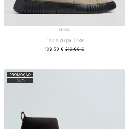
SHOES
Tenis Arpx Trkk
109,50 €
219,00 €
PROMOÇÃO
-
50
%