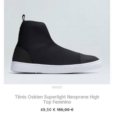
SHOES
Tênis Osklen Superlight Neoprene High
Top Feminino
49,50 €
165,00 €