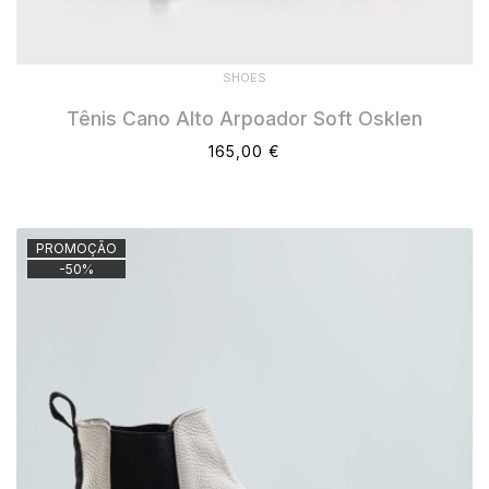
SHOES
Tênis Cano Alto Arpoador Soft Osklen
165,00 €
PROMOÇÃO
-
50
%