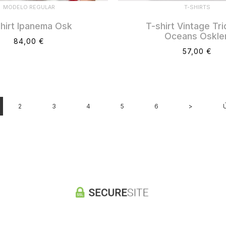
MODELO REGULAR
T-SHIRTS
hirt Ipanema Osk
T-shirt Vintage Tr
Oceans Oskle
84,00 €
57,00 €
2
3
4
5
6
>
Ú