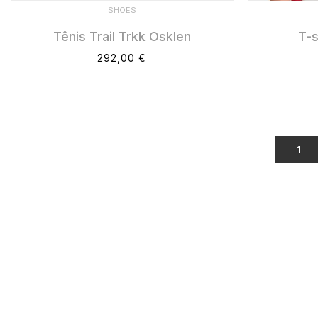
SHOES
Tênis Trail Trkk Osklen
T-s
292,00 €
1