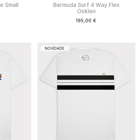
e Small
Bermuda Surf 4 Way Flex
Osklen
195,00 €
NOVIDADE