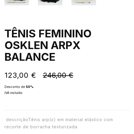
TÊNIS FEMININO
OSKLEN ARPX
BALANCE
123,00 €
246,00 €
Desconto de
50
%
.
IVA incluído.
descriçãoTênis arp(x) em material elástico com
recorte de borracha texturizada