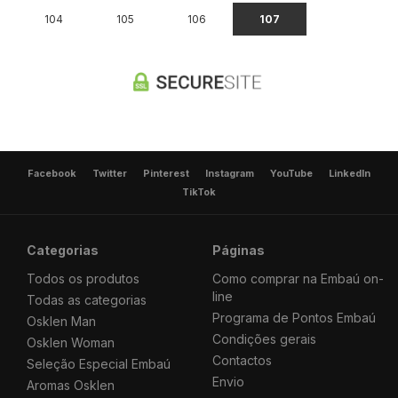
104
105
106
107
Facebook
Twitter
Pinterest
Instagram
YouTube
LinkedIn
TikTok
Categorias
Páginas
Todos os produtos
Como comprar na Embaú on-
line
Todas as categorias
Programa de Pontos Embaú
Osklen Man
Condições gerais
Osklen Woman
Contactos
Seleção Especial Embaú
Envio
Aromas Osklen