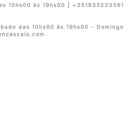
das 10hs00 às 19hs00 | +351935233561
sábado das 10hs00 às 19hs00 - Domingo
encascais.com .