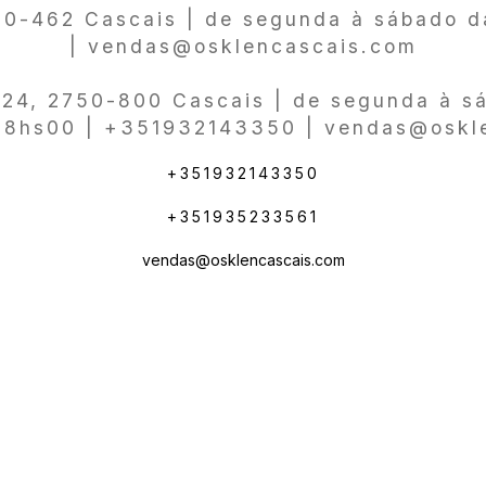
750-462 Cascais | de segunda à sábado 
| vendas@osklencascais.com
a 24, 2750-800 Cascais | de segunda à 
18hs00 | +351932143350 | vendas@oskl
+351932143350
+351935233561
vendas@osklencascais.com