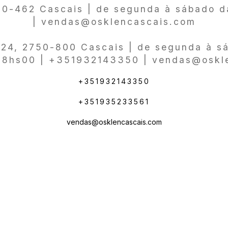
750-462 Cascais | de segunda à sábado 
| vendas@osklencascais.com
a 24, 2750-800 Cascais | de segunda à 
18hs00 | +351932143350 | vendas@oskl
+351932143350
+351935233561
vendas@osklencascais.com