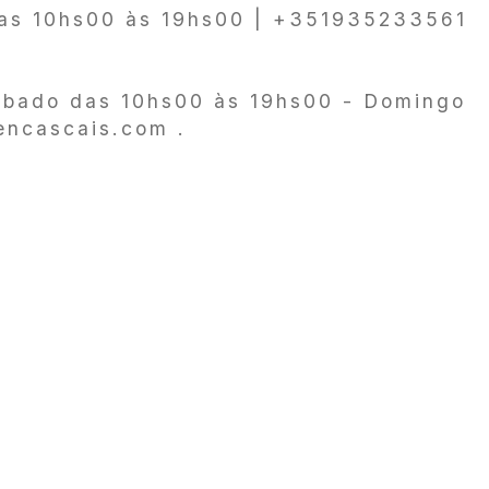
das 10hs00 às 19hs00 | +351935233561
sábado das 10hs00 às 19hs00 - Domingo
encascais.com .